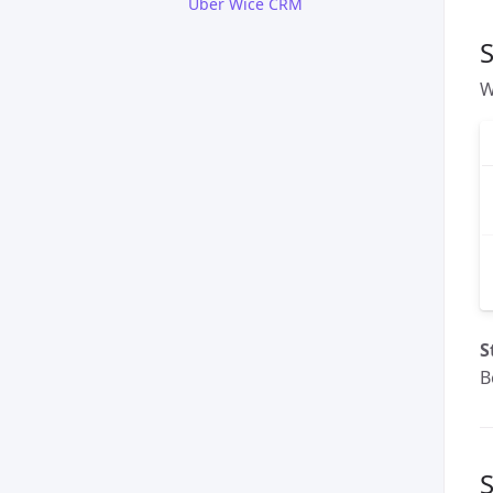
Über Wice CRM
S
W
S
B