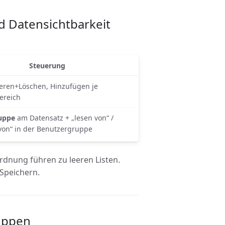
d Datensichtbarkeit
Steuerung
teren+Löschen, Hinzufügen je
ereich
uppe
am Datensatz + „lesen von“ /
 von“ in der Benutzergruppe
dnung führen zu leeren Listen.
Speichern.
ruppen