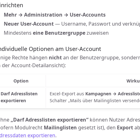
inrichten
Mehr → Administration → User-Accounts
Neuer User-Account
— Username, Passwort und verknüp
Mindestens
eine Benutzergruppe
zuweisen
ndividuelle Optionen am User-Account
inige Rechte hängen
nicht
an der Benutzergruppe, sonde
n der Account-Detailansicht):
Option
Wirku
Darf Adresslisten
Excel-Export aus
Kampagnen → Adresslist
exportieren
Schalter „Mails über Mailinglisten versend
hne
„Darf Adresslisten exportieren“
können Nutzer Adress
sofern Modulrecht
Mailinglisten
gesetzt ist), den
Export
ab
dressdaten exportieren
.