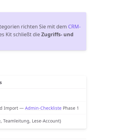
tegorien richten Sie mit dem
CRM-
es Kit schließt die
Zugriffs- und
s
nd Import —
Admin-Checkliste
Phase 1
ce, Teamleitung, Lese-Account)