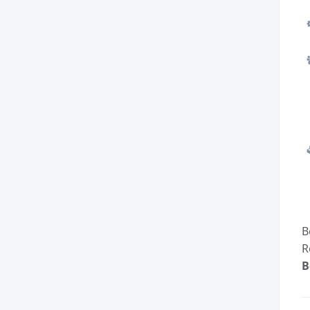
B
R
B